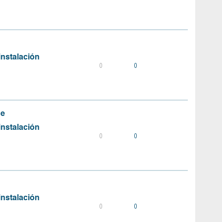
instalación
0
0
de
instalación
0
0
instalación
0
0