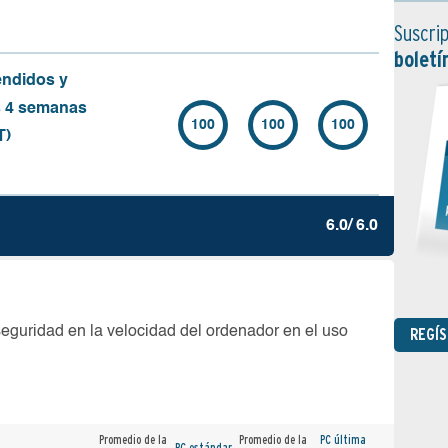
Suscrip
boletí
endidos y
s 4 semanas
100
100
100
T)
6.0/ 6.0
seguridad en la velocidad del ordenador en el uso
REGÍ
Promedio de la
Promedio de la
PC última
PC estándar