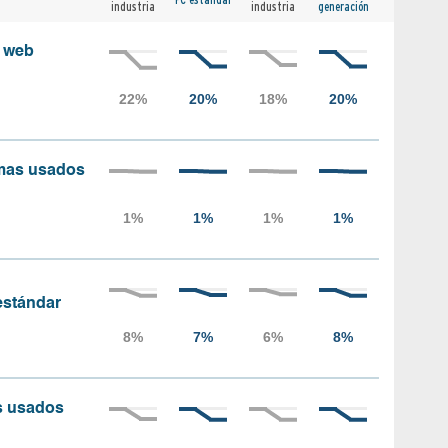
industria
industria
generación
s web
amas usados
 estándar
as usados