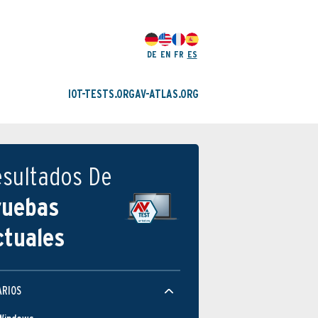
DE
EN
FR
ES
IOT-TESTS.ORG
AV-ATLAS.ORG
esultados De
ruebas
ctuales
ARIOS