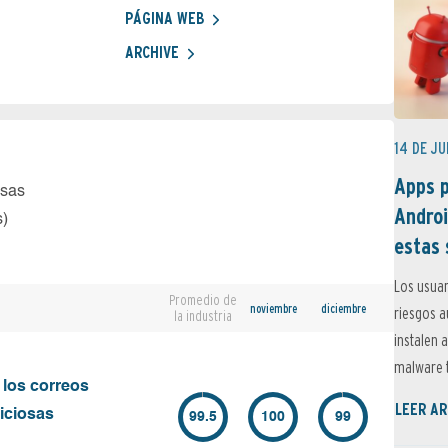
PÁGINA WEB
ARCHIVE
14 DE JU
Apps p
osas
Androi
s)
estas 
Los usuar
Promedio de
noviembre
diciembre
riesgos 
la industria
instalen 
malware t
 los correos
LEER AR
iciosas
99.5
100
99