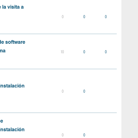
la visita a
0
0
0
e software
ema
10
0
0
instalación
0
0
de
instalación
0
0