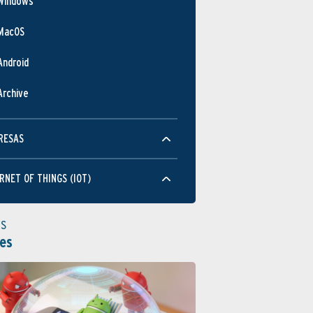
Windows
MacOS
Android
Archive
RESAS
RNET OF THINGS (IOT)
as
es