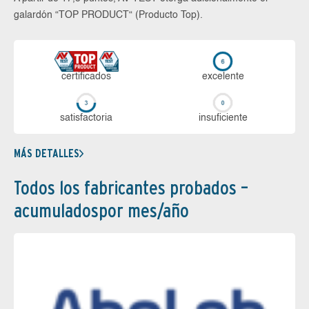
galardón “TOP PRODUCT“ (Producto Top).
certi­ficados
ex­ce­len­te
sa­tis­fac­to­ria
in­su­fi­cien­te
MÁS DETALLES
Todos los fabricantes probados –
acumuladospor mes/año