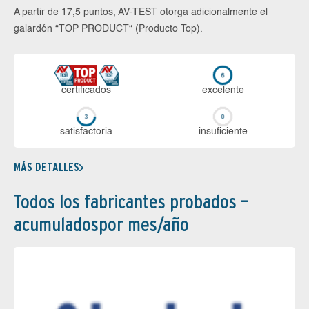
A partir de 17,5 puntos, AV-TEST otorga adicionalmente el
galardón “TOP PRODUCT“ (Producto Top).
certi­ficados
ex­ce­len­te
sa­tis­fac­to­ria
in­su­fi­cien­te
MÁS DETALLES
Todos los fabricantes probados –
acumuladospor mes/año