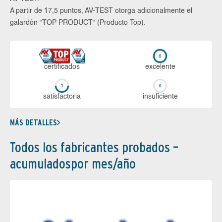
A partir de 17,5 puntos, AV-TEST otorga adicionalmente el
galardón “TOP PRODUCT“ (Producto Top).
certi­ficados
ex­ce­len­te
sa­tis­fac­to­ria
in­su­fi­cien­te
MÁS DETALLES
Todos los fabricantes probados –
acumuladospor mes/año