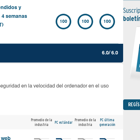
endidos y
Suscrip
s 4 semanas
boletí
100
100
100
T)
6.0/ 6.0
seguridad en la velocidad del ordenador en el uso
REGÍ
Promedio de la
Promedio de la
PC última
PC estándar
industria
industria
generación
s web