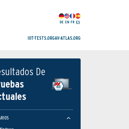
DE
EN
FR
ES
IOT-TESTS.ORG
AV-ATLAS.ORG
esultados De
ruebas
ctuales
ARIOS