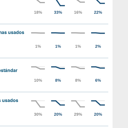
amas usados
 estándar
as usados