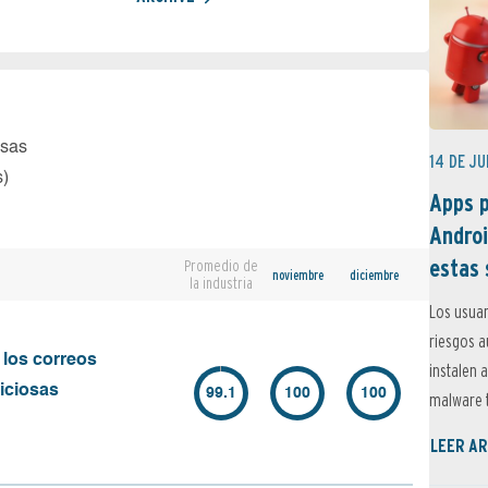
osas
14 DE JU
s)
Apps p
Androi
estas 
Promedio de
noviembre
diciembre
la industria
Los usuar
riesgos 
 los correos
instalen 
iciosas
99.1
100
100
malware t
LEER AR