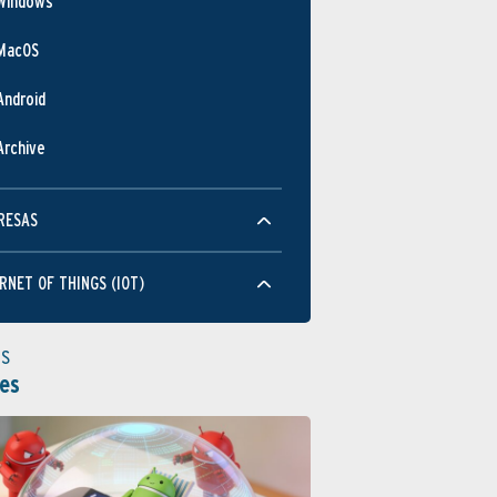
Windows
MacOS
Android
Archive
RESAS
RNET OF THINGS (IOT)
as
es