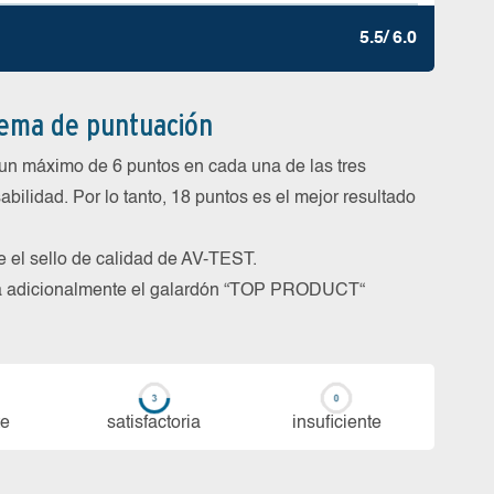
5.5/ 6.0
tema de puntuación
un máximo de 6 puntos en cada una de las tres
abilidad. Por lo tanto, 18 puntos es el mejor resultado
be el sello de calidad de AV-TEST.
rga adicionalmente el galardón “TOP PRODUCT“
te
sa­tis­fac­to­ria
in­su­fi­cien­te