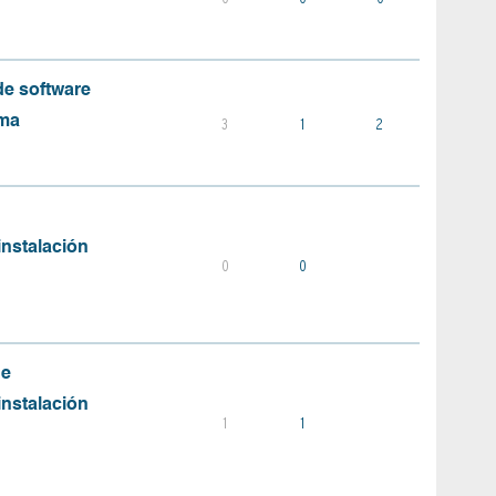
e software
ema
3
1
2
instalación
0
0
de
instalación
1
1