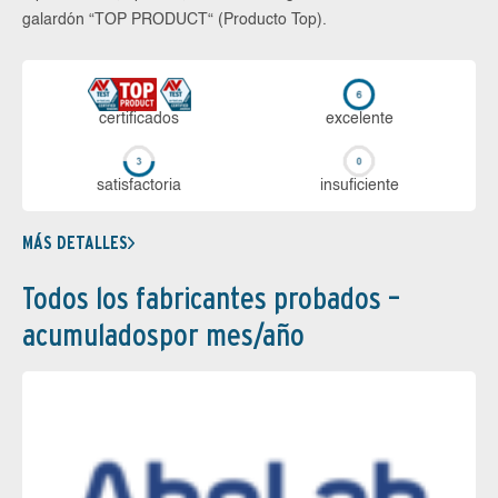
galardón “TOP PRODUCT“ (Producto Top).
certi­ficados
ex­ce­len­te
sa­tis­fac­to­ria
in­su­fi­cien­te
MÁS DETALLES
Todos los fabricantes probados –
acumuladospor mes/año