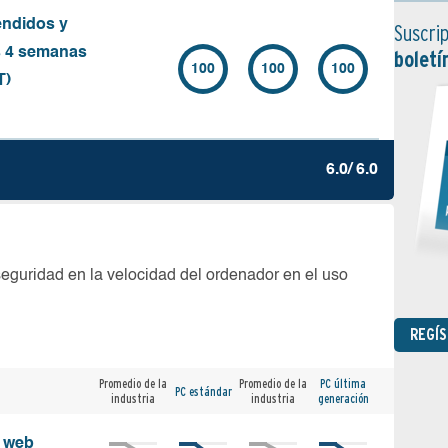
endidos y
Suscrip
s 4 semanas
boletí
100
100
100
T)
6.0/ 6.0
seguridad en la velocidad del ordenador en el uso
REGÍ
Promedio de la
Promedio de la
PC última
PC estándar
industria
industria
generación
s web