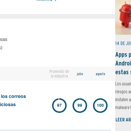
osas
14 DE JU
s)
Apps p
Androi
estas 
Promedio de
julio
agosto
la industria
Los usuar
riesgos 
 los correos
instalen 
iciosas
97
99
100
malware t
LEER AR