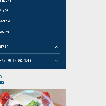
Windows
MacOS
Android
Archive
RESAS
RNET OF THINGS (IOT)
as
es