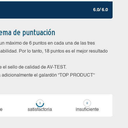
6.0/ 6.0
tema de puntuación
un máximo de 6 puntos en cada una de las tres
abilidad. Por lo tanto, 18 puntos es el mejor resultado
be el sello de calidad de AV-TEST.
rga adicionalmente el galardón “TOP PRODUCT“
te
sa­tis­fac­to­ria
in­su­fi­cien­te