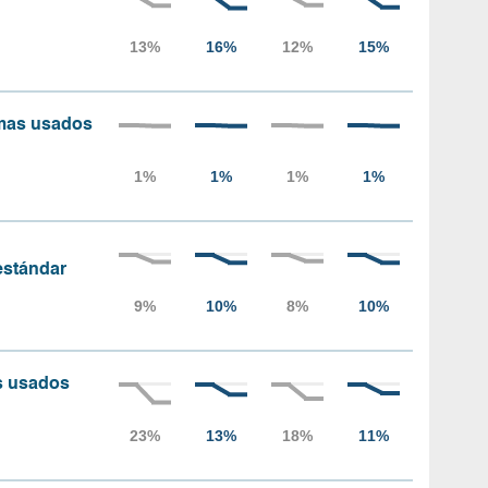
amas usados
 estándar
as usados