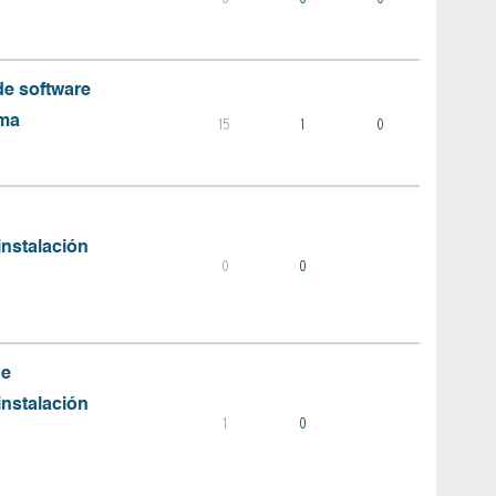
e software
ema
15
1
0
instalación
0
0
de
instalación
1
0