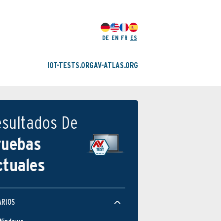
DE
EN
FR
ES
IOT-TESTS.ORG
AV-ATLAS.ORG
esultados De
ruebas
ctuales
ARIOS