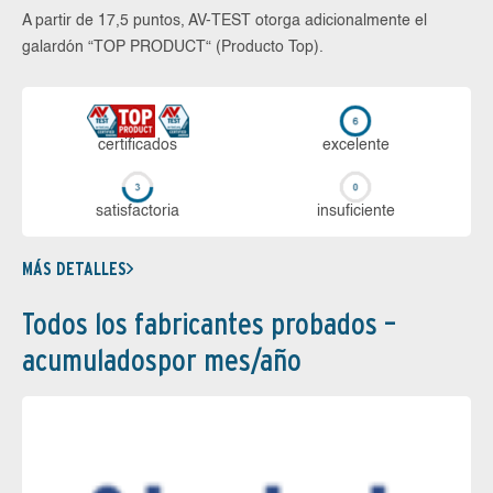
A partir de 17,5 puntos, AV-TEST otorga adicionalmente el
galardón “TOP PRODUCT“ (Producto Top).
certi­ficados
ex­ce­len­te
sa­tis­fac­to­ria
in­su­fi­cien­te
MÁS DETALLES
Todos los fabricantes probados –
acumuladospor mes/año