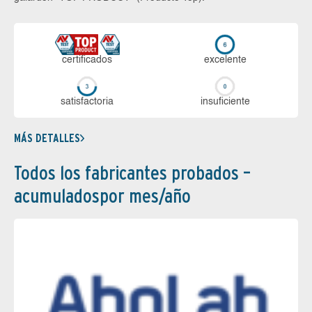
certi­ficados
ex­ce­len­te
sa­tis­fac­to­ria
in­su­fi­cien­te
MÁS DETALLES
Todos los fabricantes probados –
acumuladospor mes/año