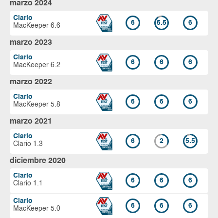
marzo 2024
Clario
6
5.5
6
MacKeeper 6.6
marzo 2023
Clario
6
6
6
MacKeeper 6.2
marzo 2022
Clario
6
6
6
MacKeeper 5.8
marzo 2021
Clario
6
2
5.5
Clario 1.3
diciembre 2020
Clario
6
6
6
Clario 1.1
Clario
6
6
6
MacKeeper 5.0