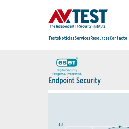
Tests
Noticias
Services
Resources
Contacto
Endpoint Security
18