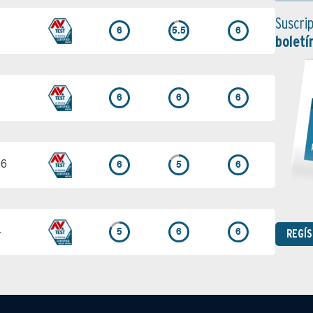
Suscrip
6
5.5
6
boletí
6
6
6
.6
6
5
6
4
REGÍ
5
6
6