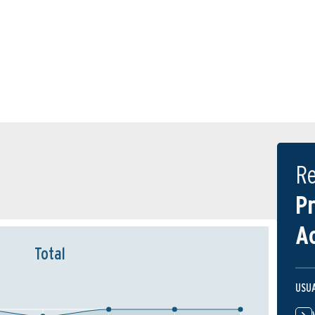
R
P
A
Total
USU