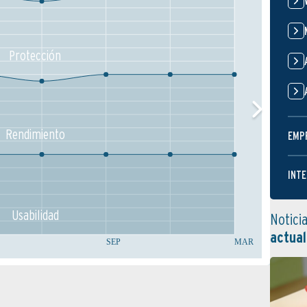
Protección
Rendimiento
EMP
INTE
Usabilidad
Notici
actual
SEP
MAR