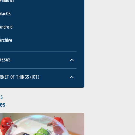
Windows
JUN
MAR
SEP
MacOS
Rendimiento
Android
Archive
RESAS
JUN
MAR
SEP
RNET OF THINGS (IOT)
Usabilidad
as
es
JUN
MAR
SEP