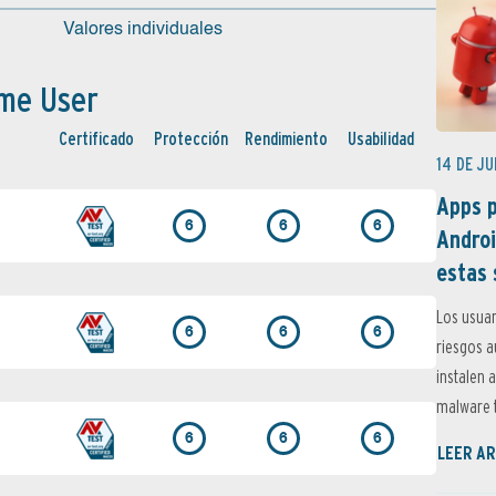
Valores individuales
me User
Certi­ficado
Protección
Rendimiento
Usabilidad
14 DE JU
Apps p
6
6
6
Androi
estas 
Los usuar
6
6
6
riesgos 
instalen 
malware t
6
6
6
LEER AR