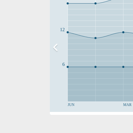
12
6
JUN
MAR