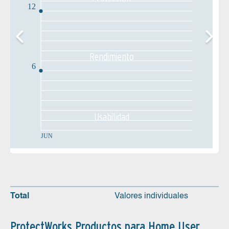
12
Rendimiento
6
Usabilidad
JUN
Total
Valores individuales
ProtectWorks Productos para Home User