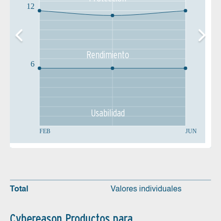
12
Rendimiento
6
Usabilidad
FEB
JUN
Total
Valores individuales
Cybereason Productos para