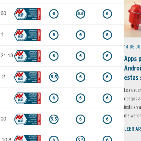
.60
6
5.5
6
.1
6
6
6
14 DE JU
 21.13
6
6
6
Apps p
Androi
estas 
1.2
5.5
6
6
Los usuar
riesgos 
6
6
6
instalen 
malware t
.00
5.5
6
6
LEER AR
 10.8
6
5.5
6