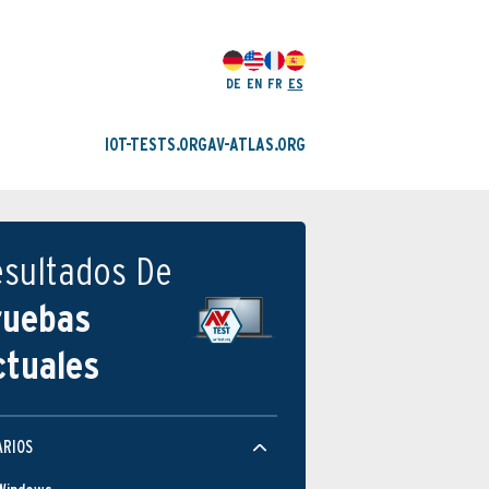
DE
EN
FR
ES
IOT-TESTS.ORG
AV-ATLAS.ORG
esultados De
ruebas
ctuales
ARIOS