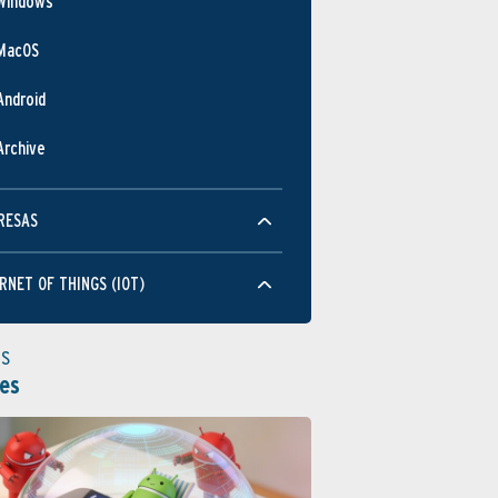
Windows
MacOS
Android
Archive
RESAS
RNET OF THINGS (IOT)
as
es