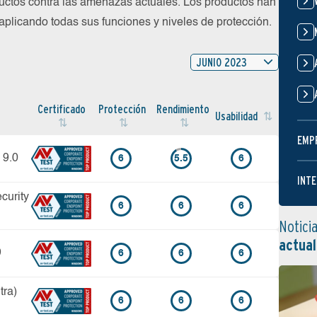
uctos contra las amenazas actuales. Los productos han
plicando todas sus funciones y niveles de protección.
JUNIO 2023
Certi­ficado
Protección
Rendimiento
Usabilidad
EMP
 9.0
6
5.5
6
INTE
curity
6
6
6
Notici
actual
9
6
6
6
tra)
6
6
6