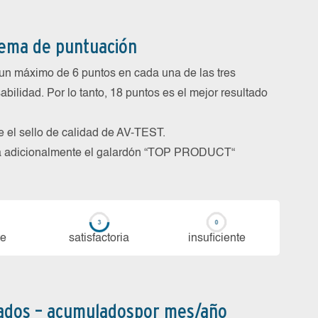
tema de puntuación
un máximo de 6 puntos en cada una de las tres
abilidad. Por lo tanto, 18 puntos es el mejor resultado
be el sello de calidad de AV-TEST.
rga adicionalmente el galardón “TOP PRODUCT“
te
sa­tis­fac­to­ria
in­su­fi­cien­te
bados – acumuladospor mes/año