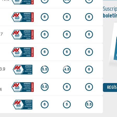
Suscrip
boletí
6
6
6
.7
6
6
6
6
6
6
3.9
5.5
4.5
6
REGÍ
5.5
6
6
4
6
5
5.5