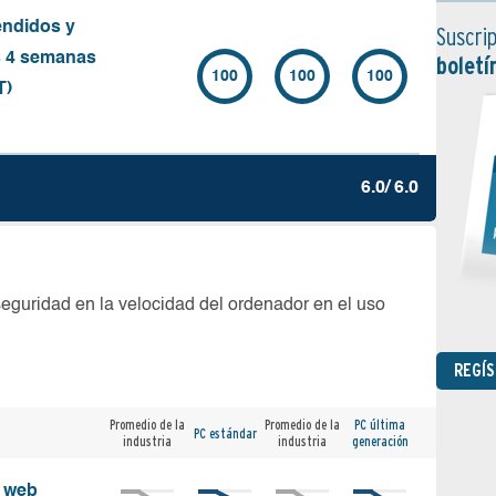
endidos y
Suscrip
s 4 semanas
boletí
100
100
100
T)
6.0/ 6.0
seguridad en la velocidad del ordenador en el uso
REGÍ
Promedio de la
Promedio de la
PC última
PC estándar
industria
industria
generación
s web