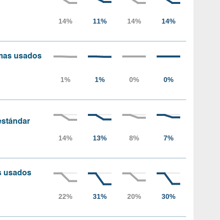
amas usados
 estándar
as usados