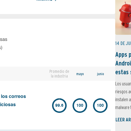
osas
14 DE JU
s)
Apps p
Androi
estas 
Promedio de
mayo
junio
la industria
Los usuar
riesgos 
 los correos
instalen 
iciosas
99.6
100
100
malware t
LEER AR