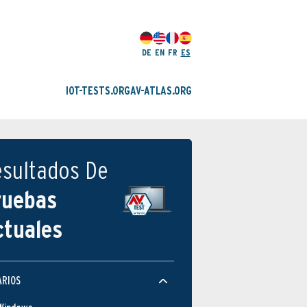
DE
EN
FR
ES
IOT-TESTS.ORG
AV-ATLAS.ORG
esultados De
ruebas
ctuales
ARIOS