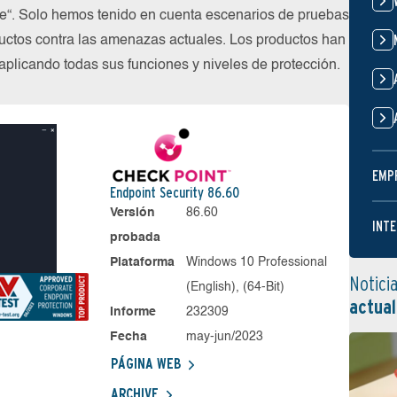
ube“. Solo hemos tenido en cuenta escenarios de pruebas
uctos contra las amenazas actuales. Los productos han
plicando todas sus funciones y niveles de protección.
EMP
Endpoint Security 86.60
Versión
86.60
INTE
probada
Plataforma
Windows 10 Professional
Notici
(English), (64-Bit)
actual
Informe
232309
Fecha
may-jun/2023
PÁGINA WEB
ARCHIVE