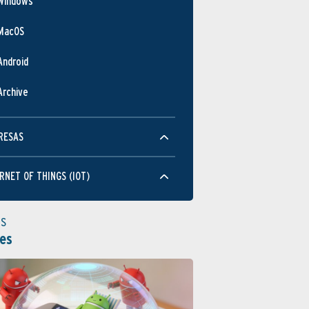
Windows
MacOS
Android
Archive
RESAS
RNET OF THINGS (IOT)
as
es