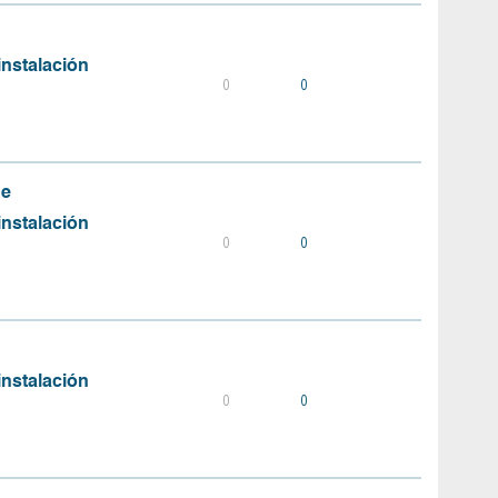
instalación
0
0
de
instalación
0
0
instalación
0
0