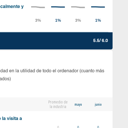
localmente y
5.5/ 6.0
dad en la utilidad de todo el ordenador (cuanto más
tados)
Promedio de
mayo
junio
la industria
la visita a
0
0
0