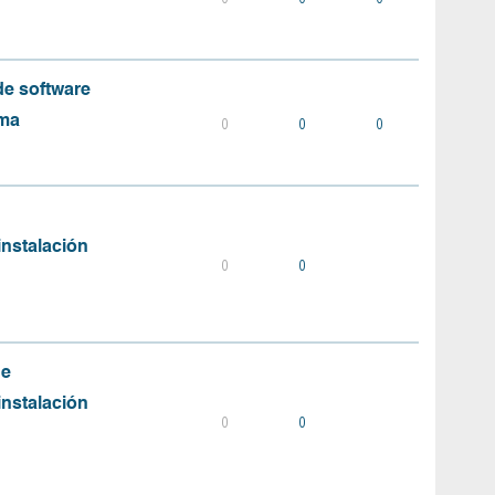
e software
ema
0
0
0
instalación
0
0
de
instalación
0
0