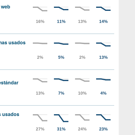
s web
amas usados
 estándar
as usados