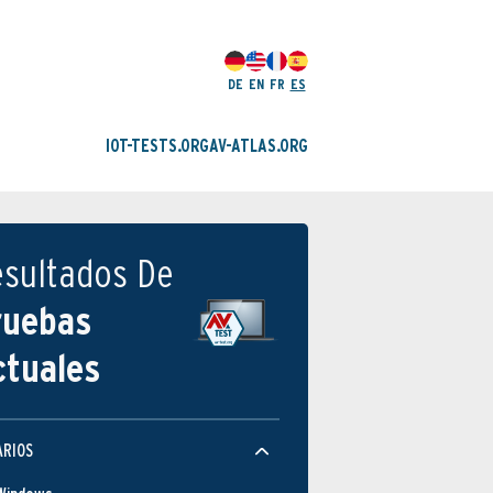
DE
EN
FR
ES
IOT-TESTS.ORG
AV-ATLAS.ORG
esultados De
ruebas
ctuales
ARIOS