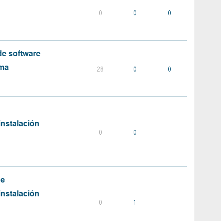
0
0
0
e software
ema
28
0
0
instalación
0
0
de
instalación
0
1