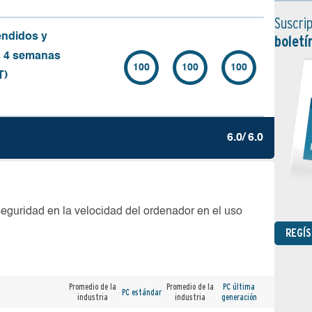
Suscrip
endidos y
boletí
s 4 semanas
100
100
100
T)
6.0/ 6.0
seguridad en la velocidad del ordenador en el uso
REGÍ
Promedio de la
Promedio de la
PC última
PC estándar
industria
industria
generación