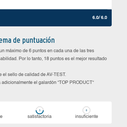
6.0/ 6.0
tema de puntuación
un máximo de 6 puntos en cada una de las tres
abilidad. Por lo tanto, 18 puntos es el mejor resultado
be el sello de calidad de AV-TEST.
rga adicionalmente el galardón “TOP PRODUCT“
te
sa­tis­fac­to­ria
in­su­fi­cien­te