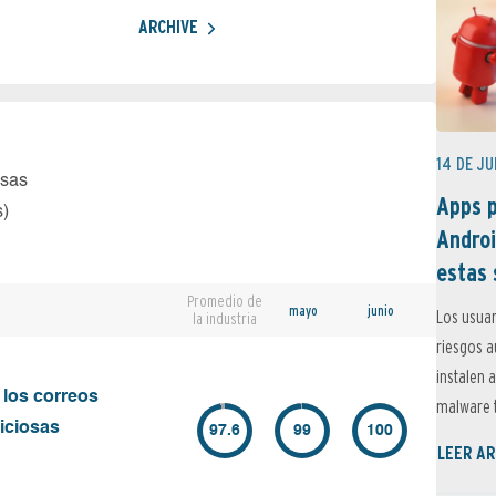
ARCHIVE
14 DE JU
osas
Apps p
s)
Androi
estas 
Promedio de
mayo
junio
Los usuar
la industria
riesgos 
instalen 
 los correos
malware t
iciosas
97.6
99
100
LEER AR