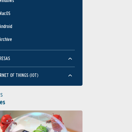
Windows
MacOS
Android
Archive
RESAS
RNET OF THINGS (IOT)
as
es