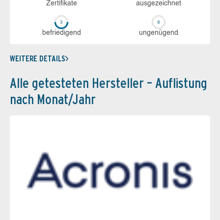
Zerti­fikate
aus­ge­zeich­net
be­frie­di­gend
un­ge­nü­gend
WEITERE DETAILS
Alle getesteten Hersteller – Auflistung
nach Monat/Jahr