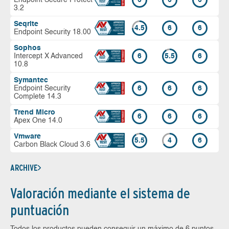
3.2
Seqrite
4.5
6
6
Endpoint Security 18.00
Sophos
Intercept X Advanced
6
5.5
6
10.8
Symantec
Endpoint Security
6
6
6
Complete 14.3
Trend Micro
6
6
6
Apex One 14.0
Vmware
5.5
4
6
Carbon Black Cloud 3.6
ARCHIVE
Valoración mediante el sistema de
puntuación
Todos los productos pueden conseguir un máximo de 6 puntos