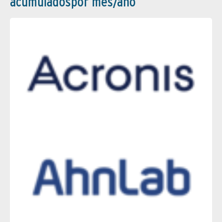
acumuladospor mes/año