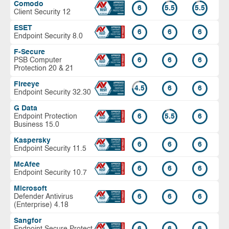
Comodo
6
5.5
5.5
Client Security 12
ESET
6
6
6
Endpoint Security 8.0
F-Secure
PSB Computer
6
6
6
Protection 20 & 21
Fireeye
4.5
6
6
Endpoint Security 32.30
G Data
Endpoint Protection
6
5.5
6
Business 15.0
Kaspersky
6
6
6
Endpoint Security 11.5
McAfee
6
6
6
Endpoint Security 10.7
Microsoft
Defender Antivirus
6
6
6
(Enterprise) 4.18
Sangfor
Endpoint Secure Protect
6
6
6