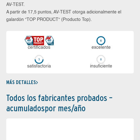
AV-TEST.
A partir de 17,5 puntos, AV-TEST otorga adicionalmente el
galardón “TOP PRODUCT“ (Producto Top).
certi­ficados
ex­ce­len­te
sa­tis­fac­to­ria
in­su­fi­cien­te
MÁS DETALLES
Todos los fabricantes probados –
acumuladospor mes/año