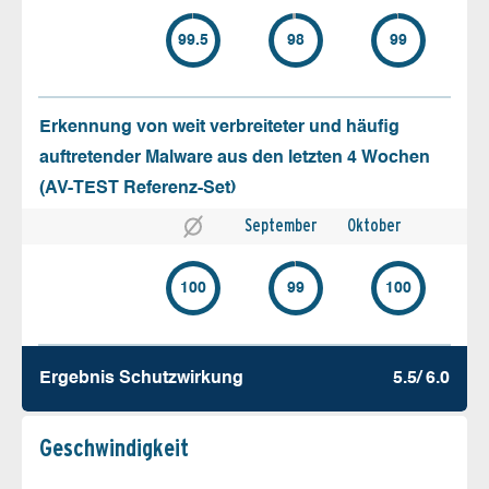
99.5
98
99
Erkennung von weit verbreiteter und häufig
auftretender Malware aus den letzten 4 Wochen
(AV-TEST Referenz-Set)
September
Oktober
100
99
100
Ergebnis Schutz­wirkung
5.5/ 6.0
Geschw­indigkeit