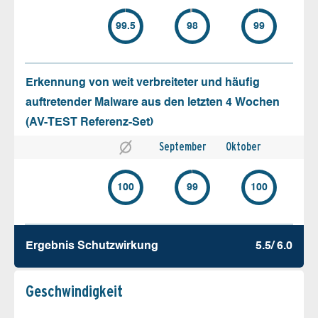
99.5
98
99
Erkennung von weit verbreiteter und häufig
auftretender Malware aus den letzten 4 Wochen
(AV-TEST Referenz-Set)
September
Oktober
100
99
100
Ergebnis Schutz­wirkung
5.5/ 6.0
Geschw­indigkeit