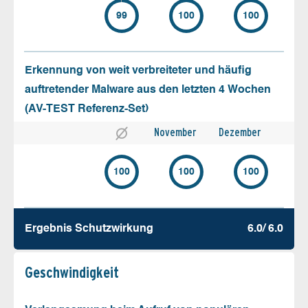
99
100
100
Erkennung von weit verbreiteter und häufig
auftretender Malware aus den letzten 4 Wochen
(AV-TEST Referenz-Set)
November
Dezember
100
100
100
Ergebnis Schutz­wirkung
6.0/ 6.0
Geschw­indigkeit