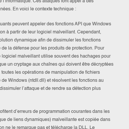
 l’informatique. Ces attaques font appel à des
inées. En voici le contexte technique :
uants peuvent appeler des fonctions API que Windows
on à partir de leur logiciel malveillant. Cependant,
ésolution dynamique afin de dissimuler les fonctions
 de la défense pour les produits de protection. Pour
logiciel malveillant utilise souvent des hachages pour
ique un cryptage aux chaînes qui doivent être décryptées
, toutes les opérations de manipulation de fichiers
 de Windows (ntdll.dll) et résolvent les fonctions au
issimuler l’attaque et de rendre sa détection plus
profitent d’erreurs de programmation courantes dans les
èque de liens dynamiques) malveillante est copiée dans
ation ne le remarque pas et télécharge la DLL. Le