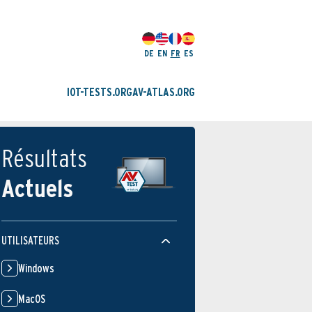
DE
EN
FR
ES
IOT-TESTS.ORG
AV-ATLAS.ORG
Résultats
Actuels
UTILISATEURS
Windows
MacOS