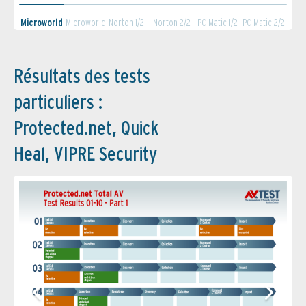
Microworld
Microworld
Norton 1/2
Norton 2/2
PC Matic 1/2
PC Matic 2/2
1/2
2/2
Résultats des tests
particuliers :
Protected.net, Quick
Heal, VIPRE Security