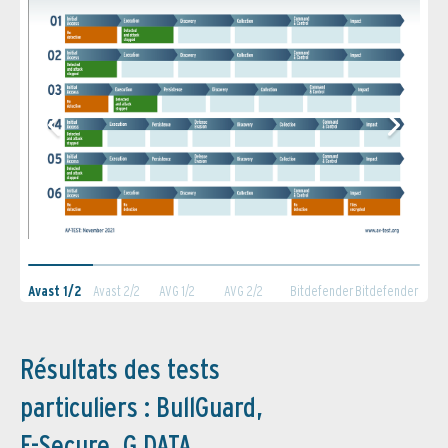
Avast 1/2
Avast 2/2
AVG 1/2
AVG 2/2
Bitdefender
Bitdefender
1/2
2/2
Résultats des tests
particuliers : BullGuard,
F-Secure, G DATA