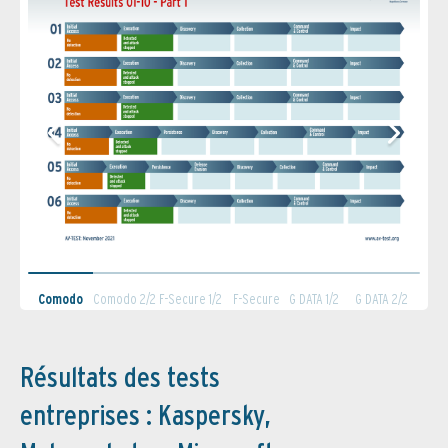
Comodo
Comodo 2/2
F-Secure 1/2
F-Secure
G DATA 1/2
G DATA 2/2
1/2
2/2
Résultats des tests
entreprises : Kaspersky,