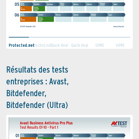
Protected.net
Protected.net
Quick Heal
Quick Heal
VIPRE
VIPRE
1/2
2/2
1/2
2/2
Security 1/2
Security 2/2
Résultats des tests
entreprises : Avast,
Bitdefender,
Bitdefender (Ultra)