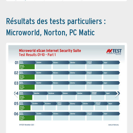
1/2
2/2
1/2
2/2
1/2
2/2
Résultats des tests particuliers :
Microworld, Norton, PC Matic