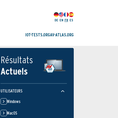
DE
EN
FR
ES
IOT-TESTS.ORG
AV-ATLAS.ORG
Résultats
Actuels
UTILISATEURS
Windows
MacOS