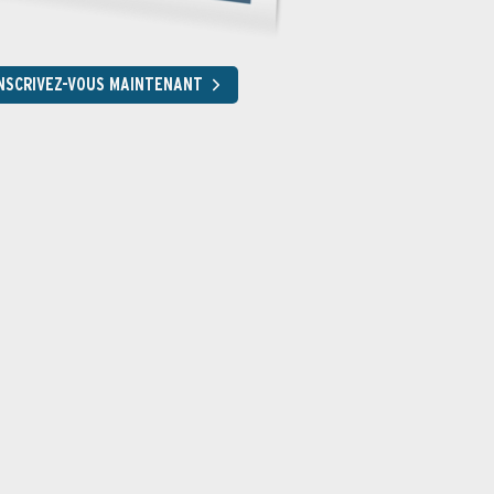
nnement de test
NSCRIVEZ-VOUS MAINTENANT
teurs d’activité ont été connectés au smartphone, les applicati
 examinées, les testeurs ont tenté de les duper avec une applicat
ons ont été surveillées avec un proxy.