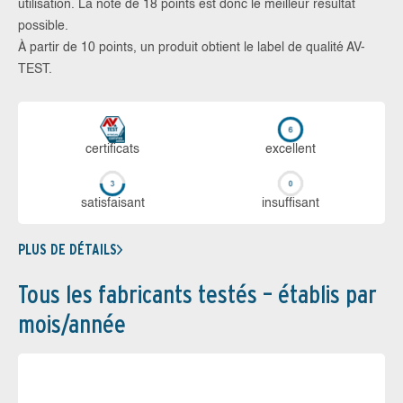
utilisation. La note de 18 points est donc le meilleur résultat
possible.
À partir de 10 points, un produit obtient le label de qualité AV-
TEST.
certi­ficats
ex­cellent
sa­tis­fai­sant
in­suf­fi­sant
PLUS DE DÉTAILS
Tous les fabricants testés – établis par
mois/année