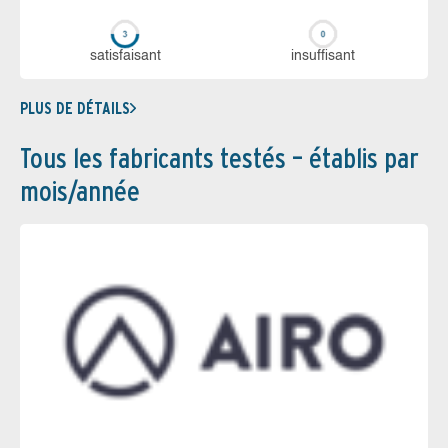
sa­tis­fai­sant
in­suf­fi­sant
PLUS DE DÉTAILS
Tous les fabricants testés – établis par
mois/année