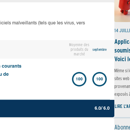
iciels malveillants (tels que les virus, vers
14 JUILL
Applic
Moyenne des
soumis
produits du
septembre
marché
Voici l
s courants
Même si l
u de
sites web
100
100
provenant
exposés à 
LIRE L'
6.0/ 6.0
Abonne