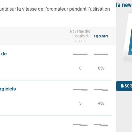
la new
té sur la vitesse de l’ordinateur pendant l’utilisation
Moyenne des
produits du
septembre
marché
 de
INSC
ogiciels