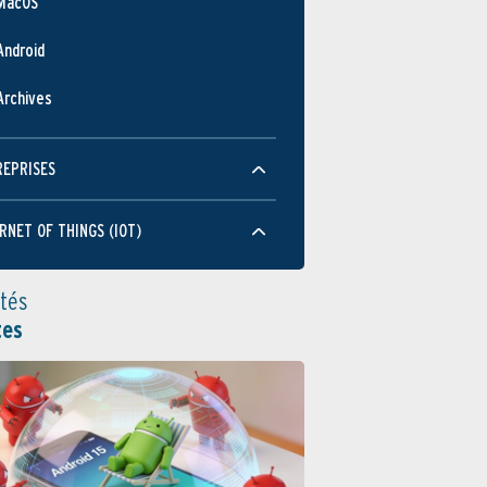
MacOS
Android
Archives
REPRISES
RNET OF THINGS (IOT)
ités
tes