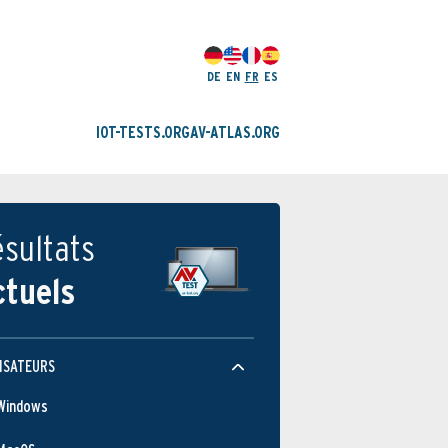
DE
EN
FR
ES
IOT-TESTS.ORG
AV-ATLAS.ORG
sultats
ctuels
ISATEURS
Windows