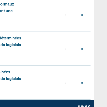
 normaux
ant une
0
0
 déterminées
 de logiciels
0
0
minées
 de logiciels
0
0