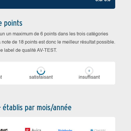
6.0/ 6.0
e points
cun un maximum de 6 points dans les trois catégories
a note de 18 points est donc le meilleur résultat possible.
 le label de qualité AV-TEST.
t
sa­tis­fai­sant
in­suf­fi­sant
– établis par mois/année