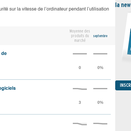
la new
té sur la vitesse de l’ordinateur pendant l’utilisation
Moyenne des
produits du
septembre
marché
 de
INSC
ogiciels