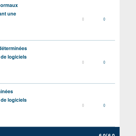
 normaux
ant une
0
0
 déterminées
 de logiciels
0
0
minées
 de logiciels
0
0