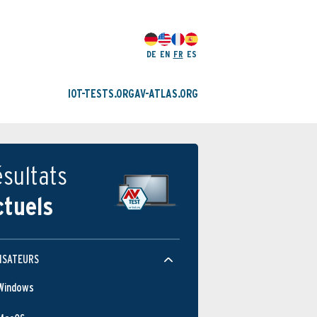
DE
EN
FR
ES
IOT-TESTS.ORG
AV-ATLAS.ORG
sultats
ctuels
ISATEURS
Windows