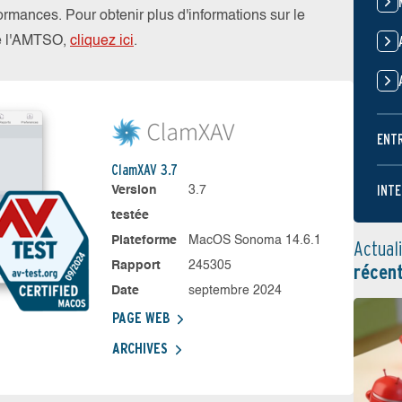
rformances. Pour obtenir plus d'informations sur le
de l'AMTSO,
cliquez ici
.
ENT
ClamXAV 3.7
INTE
Version
3.7
testée
Plateforme
MacOS Sonoma 14.6.1
Actual
Rapport
245305
récen
Date
septembre 2024
PAGE WEB
ARCHIVES