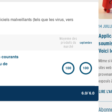
iciels malveillants (tels que les virus, vers
14 JUILL
Applic
Moyenne des
soumis
produits du
septembre
marché
Voici l
s courants
Même si l
u de
sites web
100
100
provenant
exposés à 
LIRE L'
6.0/ 6.0
Abonne