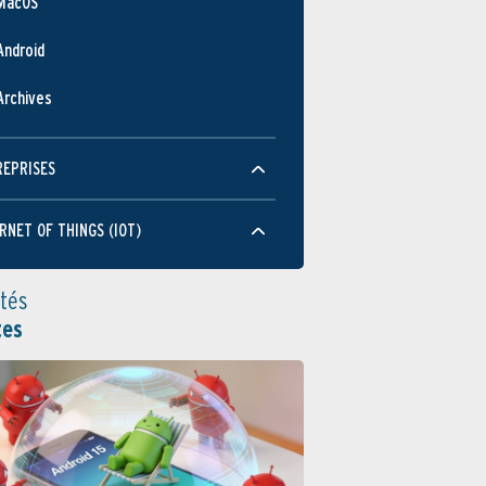
MacOS
Android
Archives
REPRISES
RNET OF THINGS (IOT)
ités
tes