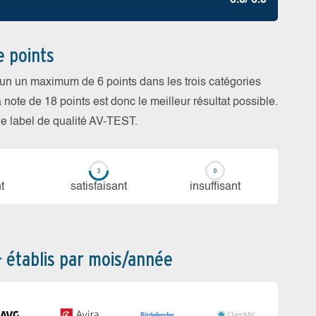
6.0/ 6.0
e points
cun un maximum de 6 points dans les trois catégories
a note de 18 points est donc le meilleur résultat possible.
 le label de qualité AV-TEST.
t
sa­tis­fai­sant
in­suf­fi­sant
– établis par mois/année