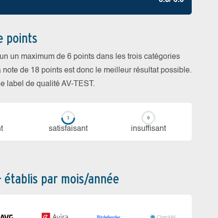
6.0/ 6.0
e points
cun un maximum de 6 points dans les trois catégories
a note de 18 points est donc le meilleur résultat possible.
 le label de qualité AV-TEST.
t
sa­tis­fai­sant
in­suf­fi­sant
– établis par mois/année