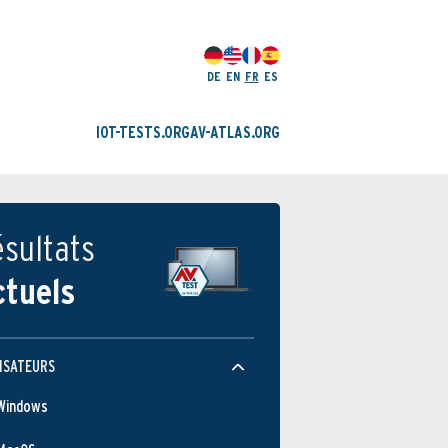
DE
EN
FR
ES
IOT-TESTS.ORG
AV-ATLAS.ORG
sultats
ctuels
ISATEURS
Windows