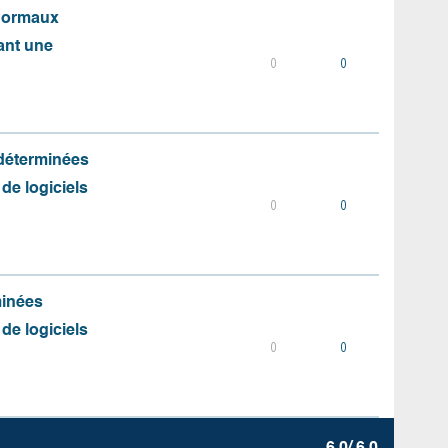
 normaux
ant une
0
0
 déterminées
 de logiciels
0
0
minées
 de logiciels
0
0