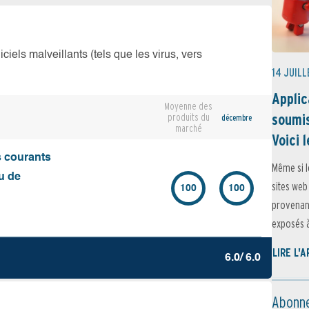
iciels malveillants (tels que les virus, vers
14 JUILL
Applic
Moyenne des
soumis
produits du
décembre
marché
Voici l
s courants
Même si l
u de
sites web
100
100
provenant
exposés à 
LIRE L'
6.0/ 6.0
Abonne