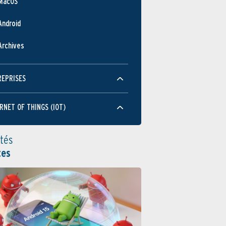
MacOS
Android
Archives
REPRISES
RNET OF THINGS (IOT)
ités
tes