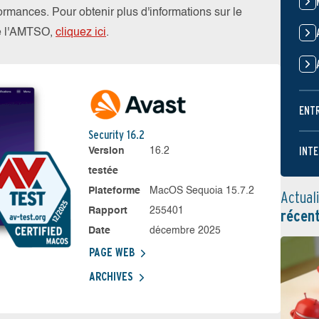
rformances. Pour obtenir plus d'informations sur le
de l'AMTSO,
cliquez ici
.
ENT
Security 16.2
INTE
Version
16.2
testée
Plateforme
MacOS Sequoia 15.7.2
Actual
Rapport
255401
récen
Date
décembre 2025
PAGE WEB
ARCHIVES