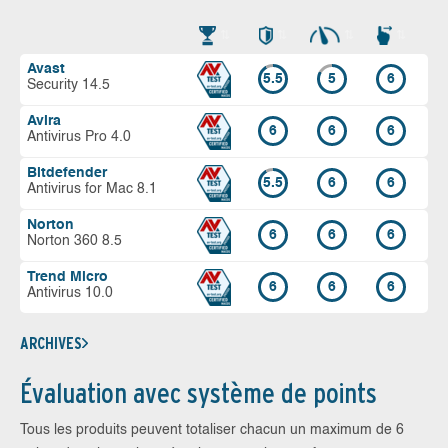
Avast
5.5
5
6
Security 14.5
Avira
6
6
6
Antivirus Pro 4.0
Bitdefender
5.5
6
6
Antivirus for Mac 8.1
Norton
6
6
6
Norton 360 8.5
Trend Micro
6
6
6
Antivirus 10.0
ARCHIVES
Évaluation avec système de points
Tous les produits peuvent totaliser chacun un maximum de 6