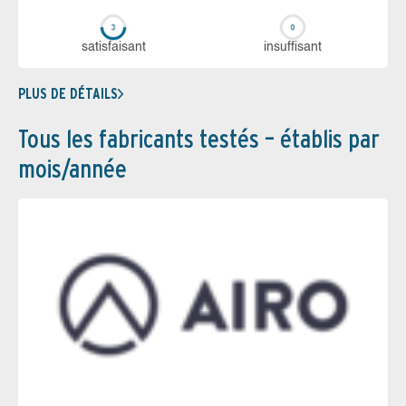
sa­tis­fai­sant
in­suf­fi­sant
PLUS DE DÉTAILS
Tous les fabricants testés – établis par
mois/année