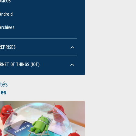
MacOS
Android
Archives
REPRISES
RNET OF THINGS (IOT)
ités
tes