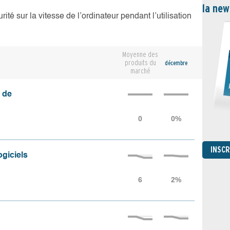
la new
té sur la vitesse de l’ordinateur pendant l’utilisation
Moyenne des
produits du
décembre
marché
 de
INSC
ogiciels