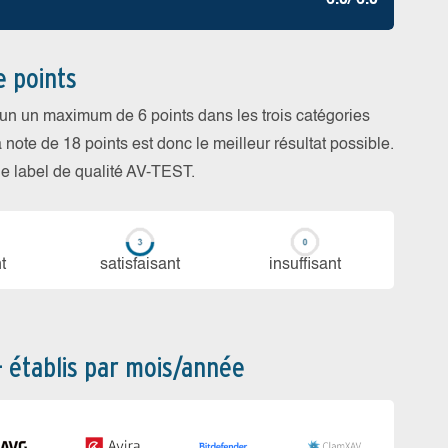
6.0/ 6.0
e points
cun un maximum de 6 points dans les trois catégories
a note de 18 points est donc le meilleur résultat possible.
 le label de qualité AV-TEST.
t
sa­tis­fai­sant
in­suf­fi­sant
– établis par mois/année