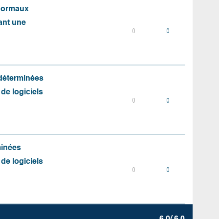
 normaux
ant une
0
0
 déterminées
 de logiciels
0
0
minées
 de logiciels
0
0