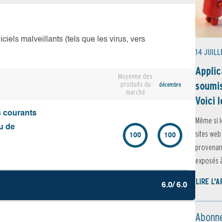
iciels malveillants (tels que les virus, vers
14 JUILL
Applic
Moyenne des
soumis
produits du
décembre
marché
Voici l
s courants
Même si l
u de
sites web
100
100
provenant
exposés à 
LIRE L'
6.0/ 6.0
Abonne