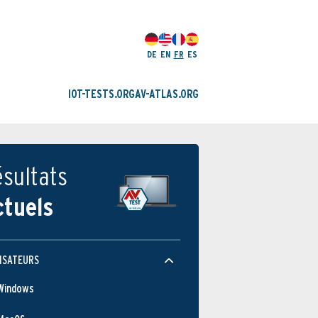
DE
EN
FR
ES
IOT-TESTS.ORG
AV-ATLAS.ORG
sultats
ctuels
ISATEURS
Windows