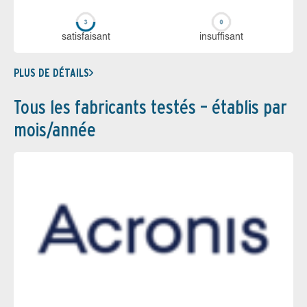
sa­tis­fai­sant
in­suf­fi­sant
PLUS DE DÉTAILS
Tous les fabricants testés – établis par
mois/année