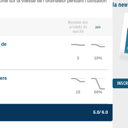
té sur la vitesse de l’ordinateur pendant l’utilisation
la new
Moyenne des
produits du
juin
marché
 de
iers
INSC
5.0/ 6.0