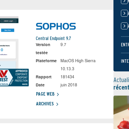
Central Endpoint 9.7
ENT
Version
9.7
testée
INTE
Plateforme
MacOS High Sierra
10.13.3
Rapport
181434
Actual
Date
juin 2018
récen
PAGE WEB
ARCHIVES