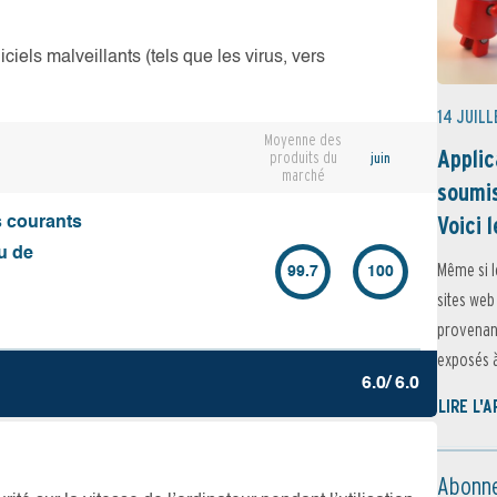
iciels malveillants (tels que les virus, vers
14 JUILL
Moyenne des
Applic
produits du
juin
marché
soumis
Voici l
s courants
u de
Même si l
99.7
100
sites web
provenant
exposés à 
6.0/ 6.0
LIRE L'
Abonne