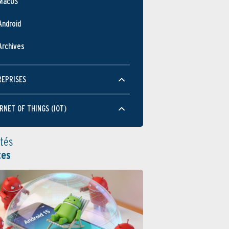
MacOS
Android
Archives
REPRISES
RNET OF THINGS (IOT)
ités
tes