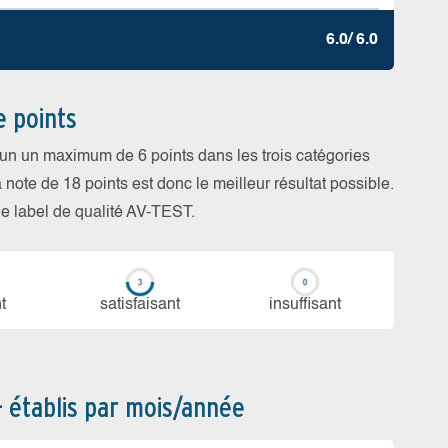
6.0/ 6.0
e points
cun un maximum de 6 points dans les trois catégories
a note de 18 points est donc le meilleur résultat possible.
 le label de qualité AV-TEST.
t
sa­tis­fai­sant
in­suf­fi­sant
– établis par mois/année