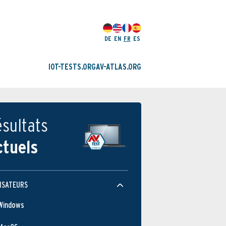
DE
EN
FR
ES
IOT-TESTS.ORG
AV-ATLAS.ORG
sultats
ctuels
ISATEURS
Windows