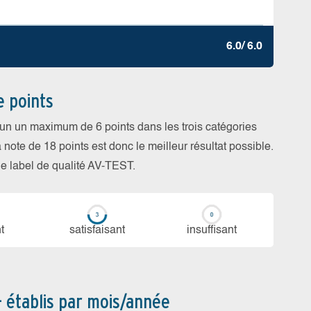
6.0/ 6.0
e points
cun un maximum de 6 points dans les trois catégories
a note de 18 points est donc le meilleur résultat possible.
 le label de qualité AV-TEST.
t
sa­tis­fai­sant
in­suf­fi­sant
– établis par mois/année