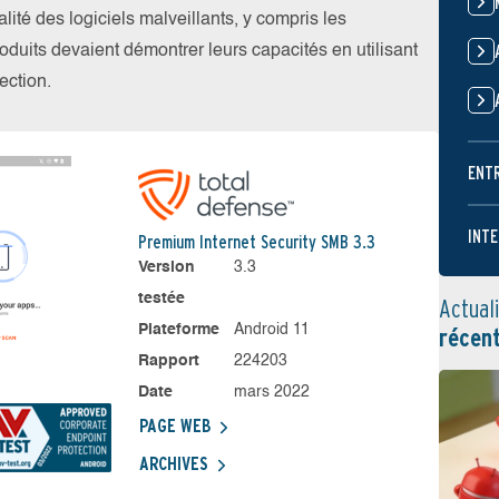
alité des logiciels malveillants, y compris les
roduits devaient démontrer leurs capacités en utilisant
ection.
ENT
INTE
Premium Internet Security SMB 3.3
Version
3.3
testée
Actual
Plateforme
Android 11
récen
Rapport
224203
Date
mars 2022
PAGE WEB
ARCHIVES