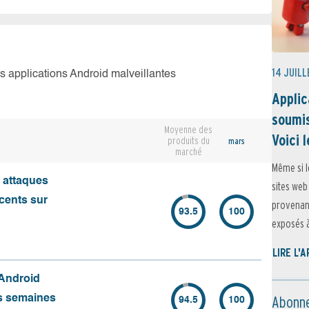
14 JUILL
es applications Android malveillantes
Applic
soumis
Moyenne des
Voici l
produits du
mars
marché
Même si l
s attaques
sites web
écents sur
provenant
93.5
100
exposés à 
LIRE L'
 Android
Abonne
es semaines
94.5
100