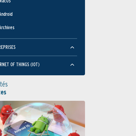
MacOS
Android
Archives
REPRISES
RNET OF THINGS (IOT)
ités
tes