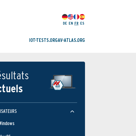
DE
EN
FR
ES
IOT-TESTS.ORG
AV-ATLAS.ORG
sultats
ctuels
ISATEURS
Windows