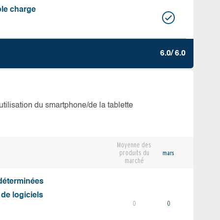
ble charge
6.0/ 6.0
’utilisation du smartphone/de la tablette
Moyenne des
produits du
mars
marché
 déterminées
 de logiciels
0
0