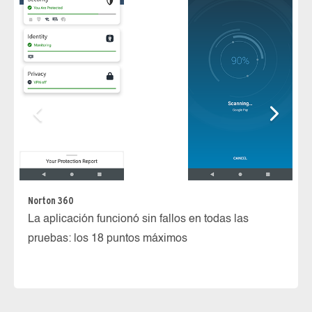
Norton 360
Bi
La aplicación funcionó sin fallos en todas las
La
pruebas: los 18 puntos máximos
at
m