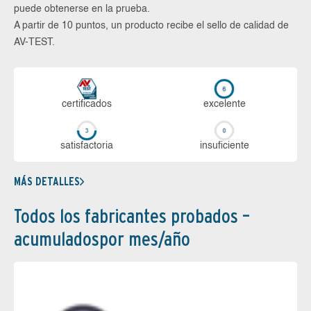
puede obtenerse en la prueba.
A partir de 10 puntos, un producto recibe el sello de calidad de
AV-TEST.
certi­ficados
ex­ce­len­te
sa­tis­fac­to­ria
in­su­fi­cien­te
MÁS DETALLES
Todos los fabricantes probados –
acumuladospor mes/año