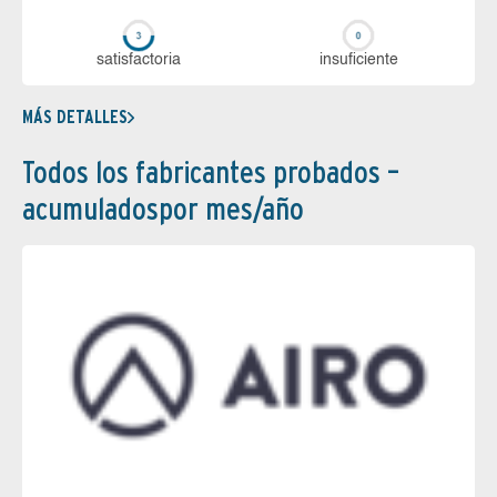
sa­tis­fac­to­ria
in­su­fi­cien­te
MÁS DETALLES
Todos los fabricantes probados –
acumuladospor mes/año