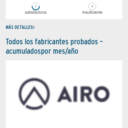
sa­tis­fac­to­ria
in­su­fi­cien­te
MÁS DETALLES
Todos los fabricantes probados –
acumuladospor mes/año