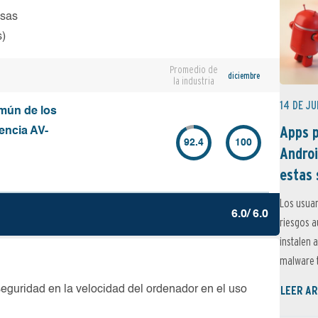
osas
s)
Promedio de
diciembre
la industria
14 DE JU
mún de los
Apps p
encia AV-
92.4
100
Androi
estas 
Los usuar
6.0/ 6.0
riesgos 
instalen 
malware t
LEER AR
seguridad en la velocidad del ordenador en el uso