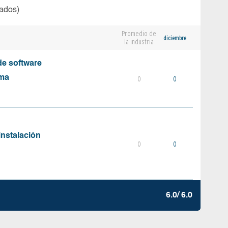
tados)
Promedio de
diciembre
la industria
e software
ema
0
0
instalación
0
0
6.0/ 6.0