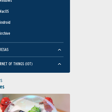
Windows
MacOS
Android
Archive
RESAS
RNET OF THINGS (IOT)
as
es