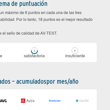
tema de puntuación
un máximo de 6 puntos en cada una de las tres
abilidad. Por lo tanto, 18 puntos es el mejor resultado
be el sello de calidad de AV-TEST.
te
sa­tis­fac­to­ria
in­su­fi­cien­te
bados – acumuladospor mes/año