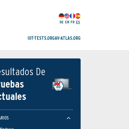
DE
EN
FR
ES
IOT-TESTS.ORG
AV-ATLAS.ORG
esultados De
ruebas
ctuales
ARIOS