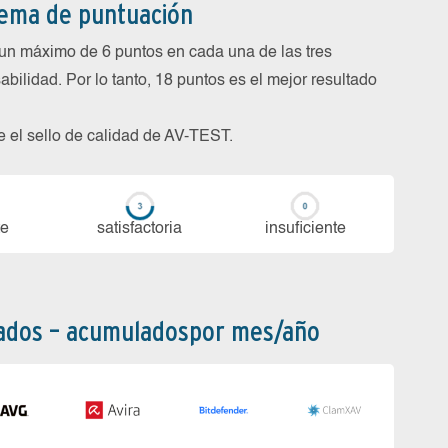
tema de puntuación
un máximo de 6 puntos en cada una de las tres
abilidad. Por lo tanto, 18 puntos es el mejor resultado
be el sello de calidad de AV-TEST.
te
sa­tis­fac­to­ria
in­su­fi­cien­te
bados – acumuladospor mes/año