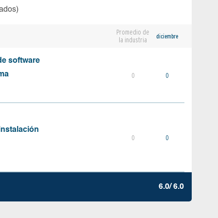
tados)
Promedio de
diciembre
la industria
e software
ema
0
0
instalación
0
0
6.0/ 6.0