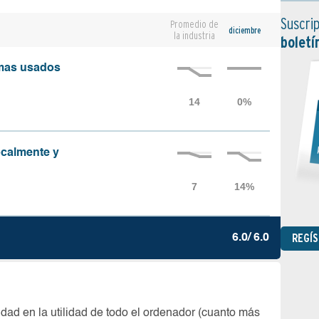
Suscrip
Promedio de
diciembre
la industria
boletí
amas usados
localmente y
REGÍ
6.0/ 6.0
dad en la utilidad de todo el ordenador (cuanto más