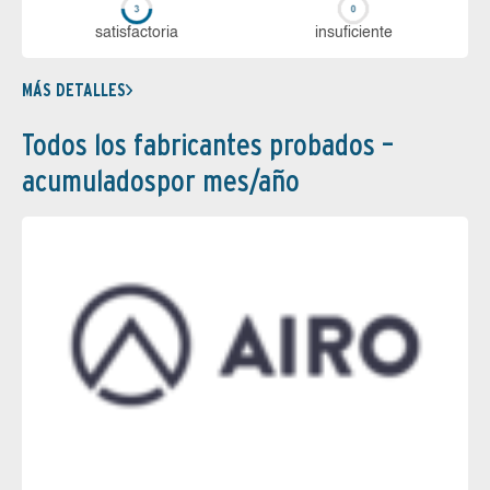
sa­tis­fac­to­ria
in­su­fi­cien­te
MÁS DETALLES
Todos los fabricantes probados –
acumuladospor mes/año