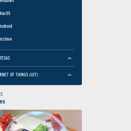
Windows
MacOS
Android
Archive
RESAS
RNET OF THINGS (IOT)
as
es