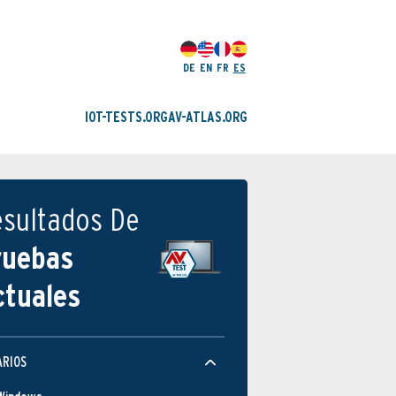
DE
EN
FR
ES
IOT-TESTS.ORG
AV-ATLAS.ORG
esultados De
ruebas
ctuales
ARIOS