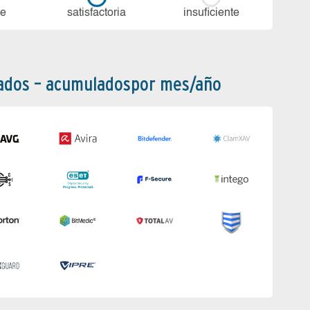
te
sa­tis­fac­to­ria
in­su­fi­cien­te
bados – acumuladospor mes/año