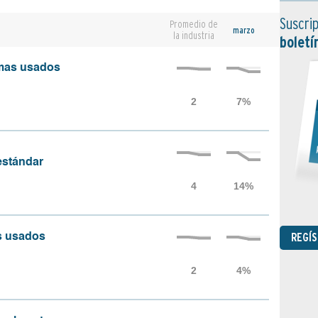
Suscrip
Promedio de
marzo
la industria
boletí
amas usados
 estándar
REGÍ
as usados