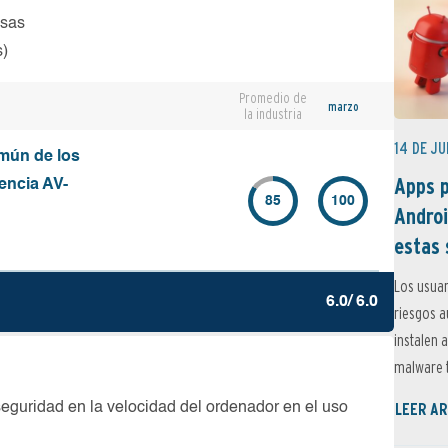
osas
s)
Promedio de
marzo
la industria
14 DE JU
mún de los
Apps p
encia AV-
85
100
Androi
estas 
Los usuar
6.0/ 6.0
riesgos 
instalen 
malware t
LEER AR
seguridad en la velocidad del ordenador en el uso