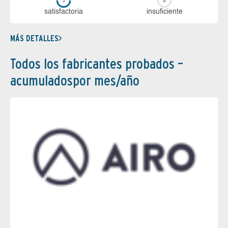
sa­tis­fac­to­ria
in­su­fi­cien­te
MÁS DETALLES
Todos los fabricantes probados –
acumuladospor mes/año