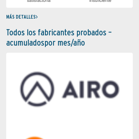
sa­tis­fac­to­ria
in­su­fi­cien­te
MÁS DETALLES
Todos los fabricantes probados –
acumuladospor mes/año