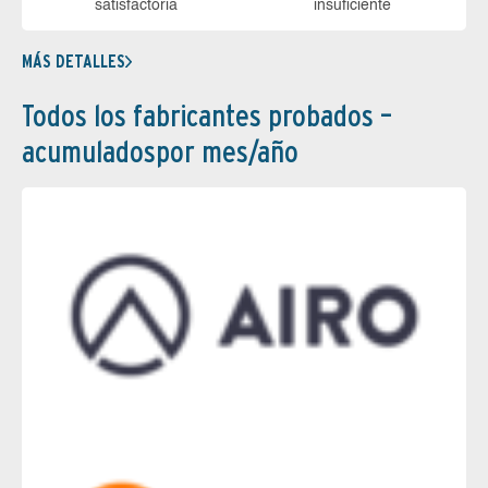
sa­tis­fac­to­ria
in­su­fi­cien­te
MÁS DETALLES
Todos los fabricantes probados –
acumuladospor mes/año