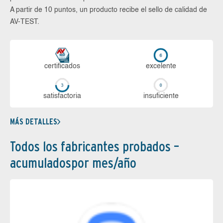
A partir de 10 puntos, un producto recibe el sello de calidad de
AV-TEST.
certi­ficados
ex­ce­len­te
sa­tis­fac­to­ria
in­su­fi­cien­te
MÁS DETALLES
Todos los fabricantes probados –
acumuladospor mes/año