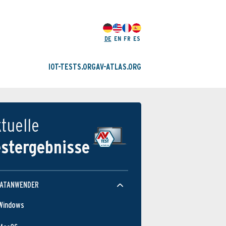
DE
EN
FR
ES
IOT-TESTS.ORG
AV-ATLAS.ORG
tuelle
estergebnisse
VATANWENDER
Windows