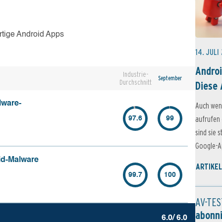
rtige Android Apps
14. JULI
Androi
Industrie-
September
Durchschnitt
Diese 
lware-
Auch wen
aufrufen 
97.6
99
sind sie 
Google-Ap
id-Malware
ARTIKEL
99.7
100
AV-TES
abonn
6.0/ 6.0