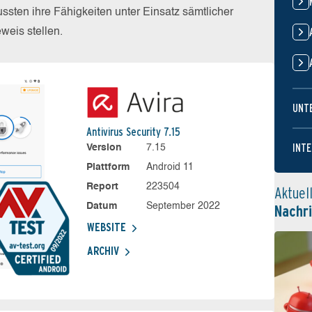
sten ihre Fähigkeiten unter Einsatz sämtlicher
eis stellen.
UNT
Antivirus Security 7.15
INTE
Version
7.15
Plattform
Android 11
Report
223504
Aktuel
Datum
September 2022
Nachr
WEBSITE
ARCHIV