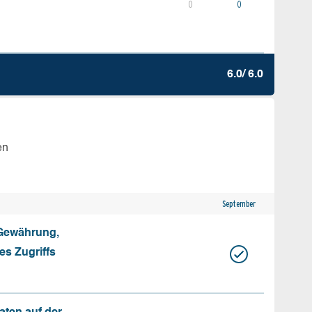
0
0
6.0/ 6.0
en
September
 Gewährung,
s Zugriffs