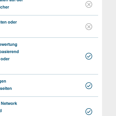
aten auf der
icher
nten oder
Bewertung
basierend
 oder
gen
seiten
e Network
d