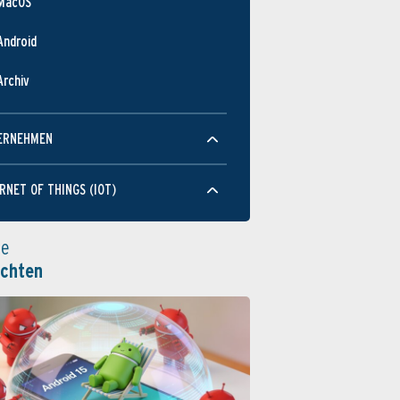
MacOS
Android
Archiv
ERNEHMEN
RNET OF THINGS (IOT)
le
ichten