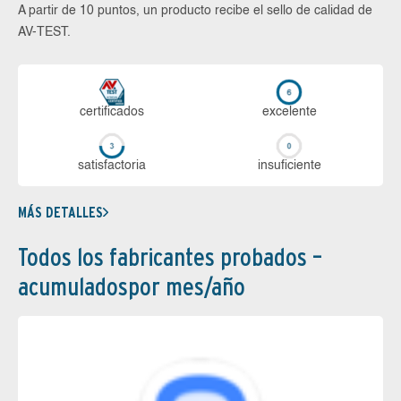
A partir de 10 puntos, un producto recibe el sello de calidad de
AV-TEST.
certi­ficados
ex­ce­len­te
sa­tis­fac­to­ria
in­su­fi­cien­te
MÁS DETALLES
Todos los fabricantes probados –
acumuladospor mes/año